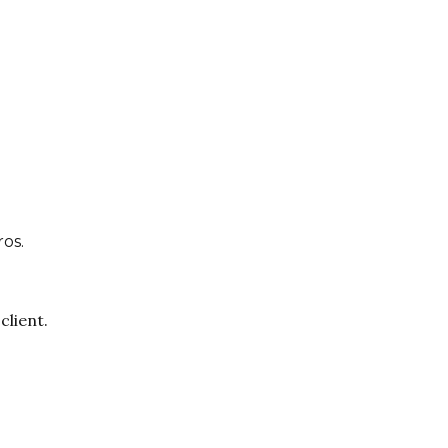
os.
client.