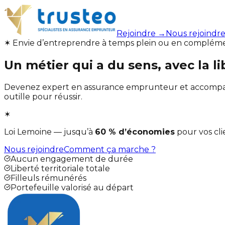
Rejoindre →
Nous rejoindr
✶ Envie d’entreprendre à temps plein ou en complémen
Un métier qui a du sens,
avec la l
Devenez expert en assurance emprunteur et accompagnez
outille pour réussir.
✶
Loi Lemoine — jusqu’à
60 % d’économies
pour vos cli
Nous rejoindre
Comment ça marche ?
Aucun engagement de durée
Liberté territoriale totale
Filleuls rémunérés
Portefeuille valorisé au départ